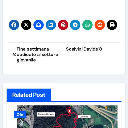
Navigazione
Fine settimana
Scalvini Davide
dedicato al settore
articoli
giovanile
Related Post
Old