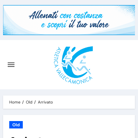
Skip
to
content
Home
Old
Arrivato
Old