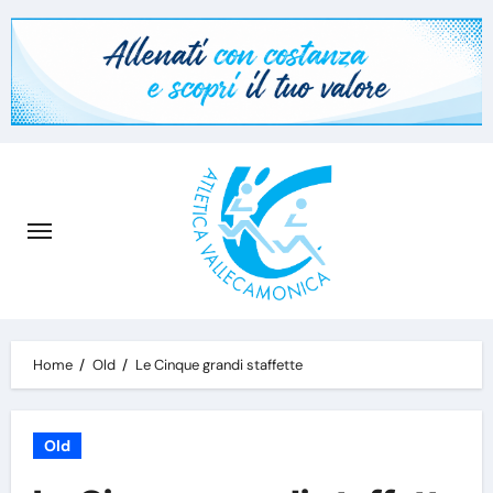
Skip
to
content
Home
Old
Le Cinque grandi staffette
Old