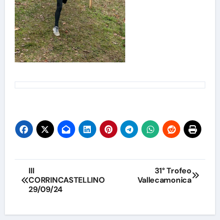
Navigazione
III
31° Trofeo
CORRINCASTELLINO
Vallecamonica
articoli
29/09/24