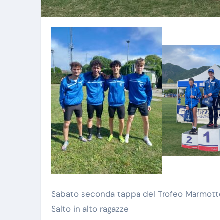
Sabato seconda tappa del Trofeo Marmott
Salto in alto ragazze