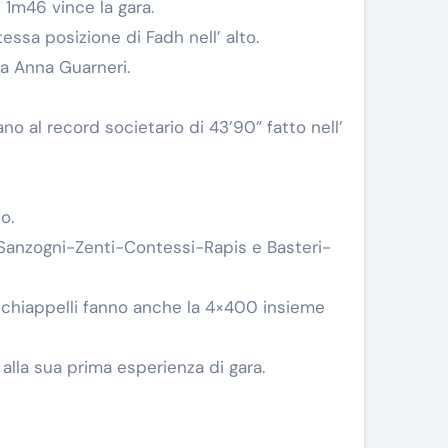
n 1m46 vince la gara.
ssa posizione di Fadh nell’ alto.
ta Anna Guarneri.
no al record societario di 43’90” fatto nell’
o.
 Sanzogni-Zenti-Contessi-Rapis e Basteri-
chiappelli fanno anche la 4×400 insieme
 alla sua prima esperienza di gara.