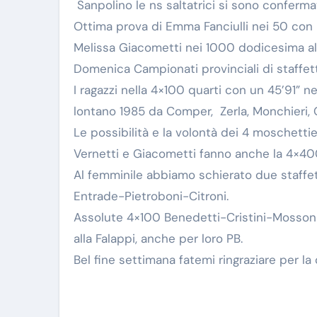
Sanpolino le ns saltatrici si sono confermate
Ottima prova di Emma Fanciulli nei 50 con l
Melissa Giacometti nei 1000 dodicesima alla
Domenica Campionati provinciali di staffet
I ragazzi nella 4×100 quarti con un 45’91” n
lontano 1985 da Comper, Zerla, Monchieri, G
Le possibilità e la volontà dei 4 moschettie
Vernetti e Giacometti fanno anche la 4×4
Al femminile abbiamo schierato due staffet
Entrade-Pietroboni-Citroni.
Assolute 4×100 Benedetti-Cristini-Mossoni
alla Falappi, anche per loro PB.
Bel fine settimana fatemi ringraziare per la