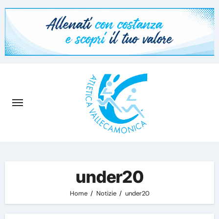
Skip
to
content
under20
Home
Notizie
under20