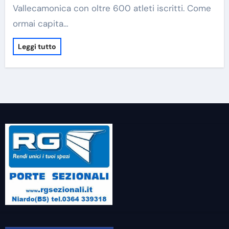
Vallecamonica con oltre 600 atleti iscritti. Come
ormai capita…
Leggi tutto