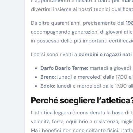
L’appuntamento è fissato a Darfo per
mart
divertirsi insieme ai nostri tecnici qualific
Da oltre quarant’anni, precisamente dal
19
accompagnando generazioni di giovani atleti n
in possesso delle più importanti certificaz
I corsi sono rivolti a
bambini e ragazzi nati
Darfo Boario Terme:
martedì e giovedì d
Breno:
lunedì e mercoledì dalle 17.00 a
Edolo:
lunedì e mercoledì dalle 17.00 al
Perché scegliere l’atletica
L’atletica leggera è considerata la base di t
velocità, forza, equilibrio e resistenza, mig
Ma i benefici non sono soltanto fisici. L’atl