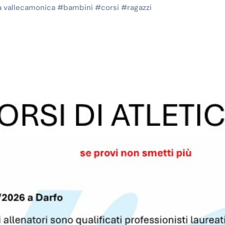
ca vallecamonica
#
bambini
#
corsi
#
ragazzi