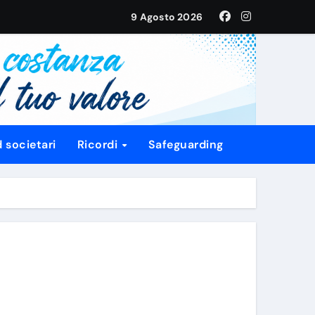
da
9 Agosto 2026
l’Italia U20
 societari
Ricordi
Safeguarding