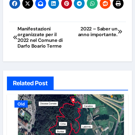
Navigazione
Manifestazioni
2022 – Saber un
organizzate per il
anno importante.
articoli
2022 nel Comune di
Darfo Boario Terme
Related Post
Old