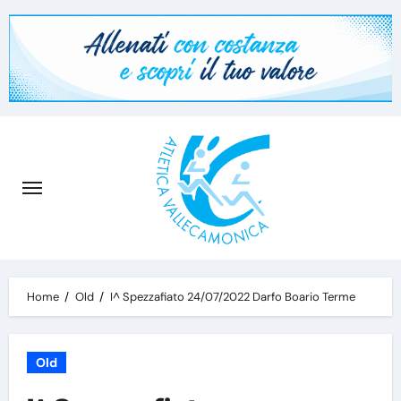
Skip
to
content
Home
Old
I^ Spezzafiato 24/07/2022 Darfo Boario Terme
Old